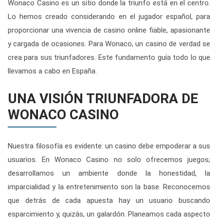
Wonaco Casino es un sitio donde la triunfo está en el centro.
Contact
Lo hemos creado considerando en el jugador español, para
proporcionar una vivencia de casino online fiable, apasionante
Franchise
y cargada de ocasiones. Para Wonaco, un casino de verdad se
crea para sus triunfadores. Este fundamento guía todo lo que
llevamos a cabo en España.
UNA VISIÓN TRIUNFADORA DE
WONACO CASINO
Nuestra filosofía es evidente: un casino debe empoderar a sus
usuarios. En Wonaco Casino no solo ofrecemos juegos;
desarrollamos un ambiente donde la honestidad, la
imparcialidad y la entretenimiento son la base. Reconocemos
que detrás de cada apuesta hay un usuario buscando
esparcimiento y, quizás, un galardón. Planeamos cada aspecto