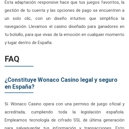
Esta adaptación responsive hace que tus juegos favoritos, la
gestión de tu cuenta y las opciones de pago se encuentren a
un solo clic, con un diseño intuitivo que simplifica la
navegación. Llevamos el casino diseñado para ganadores en
tu bolsillo, para que vivas de la emoción en cualquier momento
y lugar dentro de España.
FAQ
¿Constituye Wonaco Casino legal y seguro
en España?
Sí. Wonaco Casino opera con una permiso de juego oficial y
acreditada, cumpliendo toda la legislación española.
Empleamos tecnología de cifrado SSL de última generación
para salvaguardar tus información y transacciones. Esto