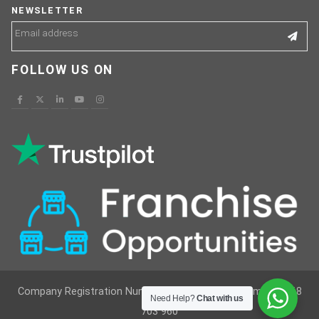
NEWSLETTER
FOLLOW US ON
Company Registration Number : 12629236 VAT Number : 368
Need Help?
Chat with us
703 960