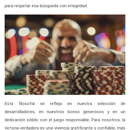
para respetar esa búsqueda con integridad.
Esta filosofía se refleja en nuestra selección de
desarrolladores, en nuestros bonos generosos y en un
dedicación sólido con el juego responsable. Para nosotros, la
victoria verdadera es una vivencia gratificante y confiable, más