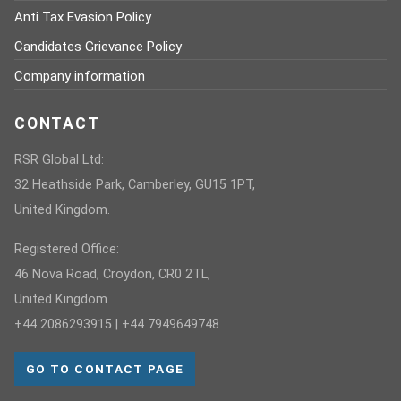
Anti Tax Evasion Policy
Candidates Grievance Policy
Company information
CONTACT
RSR Global Ltd:
32 Heathside Park, Camberley, GU15 1PT,
United Kingdom.
Registered Office:
46 Nova Road, Croydon, CR0 2TL,
United Kingdom.
+44 2086293915 | +44 7949649748
GO TO CONTACT PAGE