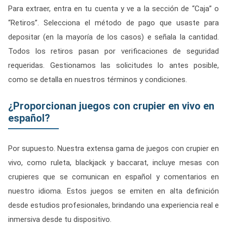
Para extraer, entra en tu cuenta y ve a la sección de “Caja” o
“Retiros”. Selecciona el método de pago que usaste para
depositar (en la mayoría de los casos) e señala la cantidad.
Todos los retiros pasan por verificaciones de seguridad
requeridas. Gestionamos las solicitudes lo antes posible,
como se detalla en nuestros términos y condiciones.
¿Proporcionan juegos con crupier en vivo en
español?
Por supuesto. Nuestra extensa gama de juegos con crupier en
vivo, como ruleta, blackjack y baccarat, incluye mesas con
crupieres que se comunican en español y comentarios en
nuestro idioma. Estos juegos se emiten en alta definición
desde estudios profesionales, brindando una experiencia real e
inmersiva desde tu dispositivo.