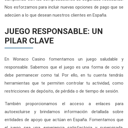
Nos esforzamos para incluir nuevas opciones de pago que se
adecúen a lo que desean nuestros clientes en España.
JUEGO RESPONSABLE: UN
PILAR CLAVE
En Wonaco Casino fomentamos un juego saludable y
responsable. Sabemos que el juego es una forma de ocio y
debe permanecer como tal. Por ello, en tu cuenta tendrás
herramientas que te permiten controlar tu actividad, como
restricciones de depósito, de pérdida o de tiempo de sesión.
También proporcionamos el acceso a enlaces para
autoexcluirse y brindamos información detallada sobre
entidades de apoyo que actúan en España. Fomentamos que
el juego sea una experiencia satisfactoria y supervisada,