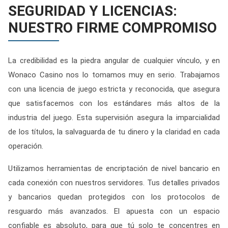
SEGURIDAD Y LICENCIAS:
NUESTRO FIRME COMPROMISO
La credibilidad es la piedra angular de cualquier vínculo, y en
Wonaco Casino nos lo tomamos muy en serio. Trabajamos
con una licencia de juego estricta y reconocida, que asegura
que satisfacemos con los estándares más altos de la
industria del juego. Esta supervisión asegura la imparcialidad
de los títulos, la salvaguarda de tu dinero y la claridad en cada
operación.
Utilizamos herramientas de encriptación de nivel bancario en
cada conexión con nuestros servidores. Tus detalles privados
y bancarios quedan protegidos con los protocolos de
resguardo más avanzados. El apuesta con un espacio
confiable es absoluto, para que tú solo te concentres en