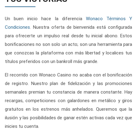
Un buen inicio hace la diferencia
Wonaco Términos Y
Condiciones
. Nuestra oferta de bienvenida está configurada
para ofrecerte un impulso real desde tu inicial abono. Estos
bonificaciones no son solo un acto; son una herramienta para
que conozcas la plataforma con más libertad y localices tus
títulos preferidos con un bankroll más grande.
El recorrido con Wonaco Casino no acaba con el bonificación
de registro. Nuestro plan de fidelización y las promociones
semanales premian tu constancia de manera constante. Hay
recargas, competiciones con galardones en metálico y giros
gratuitos en los estrenos más anhelados. Queremos que la
ilusión y las posibilidades de ganar estén activas cada vez que
inicies tu cuenta.