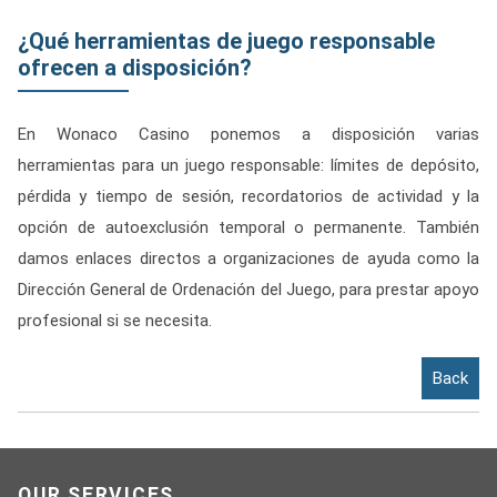
¿Qué herramientas de juego responsable
ofrecen a disposición?
En Wonaco Casino ponemos a disposición varias
herramientas para un juego responsable: límites de depósito,
pérdida y tiempo de sesión, recordatorios de actividad y la
opción de autoexclusión temporal o permanente. También
damos enlaces directos a organizaciones de ayuda como la
Dirección General de Ordenación del Juego, para prestar apoyo
profesional si se necesita.
Back
OUR SERVICES