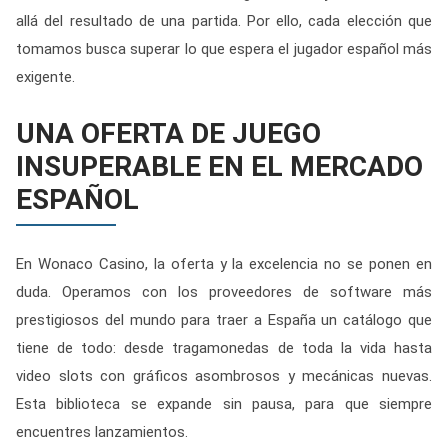
allá del resultado de una partida. Por ello, cada elección que
tomamos busca superar lo que espera el jugador español más
exigente.
UNA OFERTA DE JUEGO
INSUPERABLE EN EL MERCADO
ESPAÑOL
En Wonaco Casino, la oferta y la excelencia no se ponen en
duda. Operamos con los proveedores de software más
prestigiosos del mundo para traer a España un catálogo que
tiene de todo: desde tragamonedas de toda la vida hasta
video slots con gráficos asombrosos y mecánicas nuevas.
Esta biblioteca se expande sin pausa, para que siempre
encuentres lanzamientos.