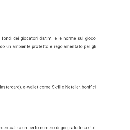
fondi dei giocatori distinti e le norme sul gioco
rando un ambiente protetto e regolamentato per gli
stercard), e-wallet come Skrill e Neteller, bonifici
rcentuale a un certo numero di giri gratuiti su slot