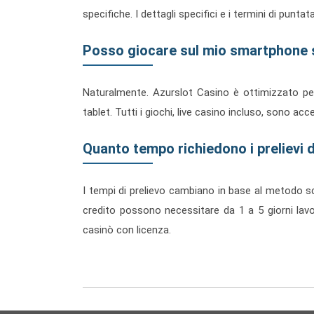
specifiche. I dettagli specifici e i termini di pun
Posso giocare sul mio smartphone 
Naturalmente. Azurslot Casino è ottimizzato pe
tablet. Tutti i giochi, live casino incluso, sono ac
Quanto tempo richiedono i prelievi d
I tempi di prelievo cambiano in base al metodo scel
credito possono necessitare da 1 a 5 giorni lavora
casinò con licenza.