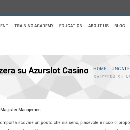
MENT
TRAINING ACADEMY
EDUCATION
ABOUT US
BLOG
izzera su Azurslot Casino
HOME
-
UNCATE
SVIZZERA SU A
comporta scovare un posto che sia serio, piacevole e ricco di propo