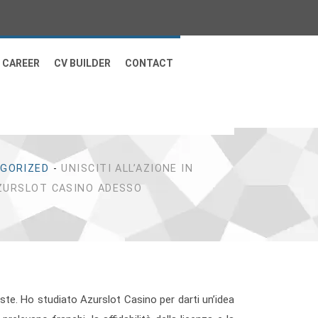
CAREER
CV BUILDER
CONTACT
GORIZED
-
UNISCITI ALL’AZIONE IN
ZURSLOT CASINO ADESSO
ste. Ho studiato Azurslot Casino per darti un’idea