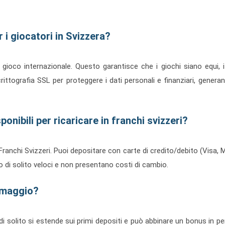
 i giocatori in Svizzera?
gioco internazionale. Questo garantisce che i giochi siano equi, i 
rittografia SSL per proteggere i dati personali e finanziari, gene
nibili per ricaricare in franchi svizzeri?
anchi Svizzeri. Puoi depositare con carte di credito/debito (Visa, Ma
o di solito veloci e non presentano costi di cambio.
 omaggio?
 di solito si estende sui primi depositi e può abbinare un bonus in pe