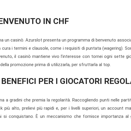
BENVENUTO IN CHF
a un casinò. Azurslot presenta un programma di benvenuto associat
ura i termini e clausole, come i requisiti di puntata (wagering). S
venuto, il casinò mantiene vivo l’interesse con tornei ogni sette gi
ella promozione prima di utilizzarla, per sfruttarla al top.
ENEFICI PER I GIOCATORI REGOL
 a gradini che premia la regolarità. Raccogliendo punti nelle partite,
più alto, prelievi più rapidi e, per i livelli superiori, un account
mi si conquistano. È un meccanismo che fornisce importanza al 