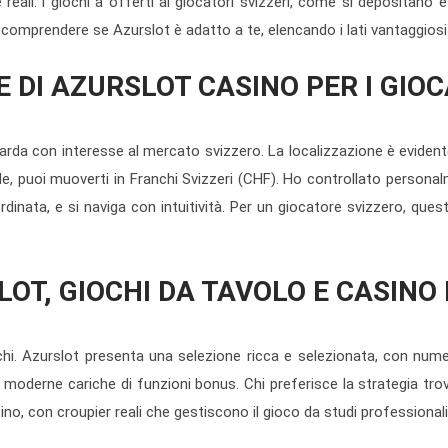
li: i giochi a offerti ai giocatori svizzeri, come si depositano e pr
 a comprendere se Azurslot è adatto a te, elencando i lati vantaggiosi
DI AZURSLOT CASINO PER I GIOC
da con interesse al mercato svizzero. La localizzazione è evidente su
, puoi muoverti in Franchi Svizzeri (CHF). Ho controllato personal
inata, e si naviga con intuitività. Per un giocatore svizzero, ques
SLOT, GIOCHI DA TAVOLO E CASINO 
hi. Azurslot presenta una selezione ricca e selezionata, con numeros
t moderne cariche di funzioni bonus. Chi preferisce la strategia trova
casino, con croupier reali che gestiscono il gioco da studi professionali