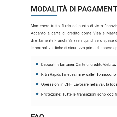
MODALITÀ DI PAGAMENTO
Mantenere tutto fluido dal punto di vista finanzia
Accanto a carte di credito come Visa e Masterca
direttamente Franchi Svizzeri, quindi zero spese d
le normali verifiche di sicurezza prima di essere a
Depositi Istantanei: Carte di credito/debito, e
Ritiri Rapidi: I medesimi e-wallet forniscono i 
Operazioni in CHF: Lavorare nella valuta loca
Protezione: Tutte le transazioni sono codif
FAQ