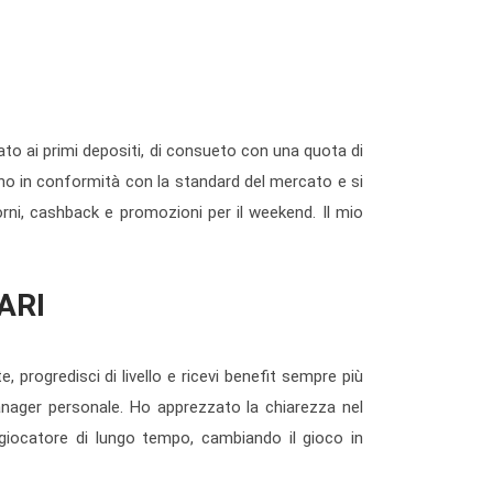
o ai primi depositi, di consueto con una quota di
ono in conformità con la standard del mercato e si
orni, cashback e promozioni per il weekend. Il mio
ARI
 progredisci di livello e ricevi benefit sempre più
 manager personale. Ho apprezzato la chiarezza nel
giocatore di lungo tempo, cambiando il gioco in