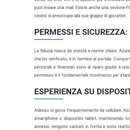
puoi inviare una mail. Esiste anche una sezione F
casinò si preoccupa alla sua gruppo di giocatori.
PERMESSI E SICUREZZA:
La fiducia nasce da onestà e norme chiare. Azur
che ho verificato, è in termine al portale. Comporta
personali e finanziari sono al riparo grazie a u
permesso è il fondamentale movimento per stare
ESPERIENZA SU DISPOSIT
Adesso si gioca frequentemente da cellulare. Azur
smartphone e dispositivi tablet, mantenendo tutte
annessi, vengono caricati in fretta e sono reattiv